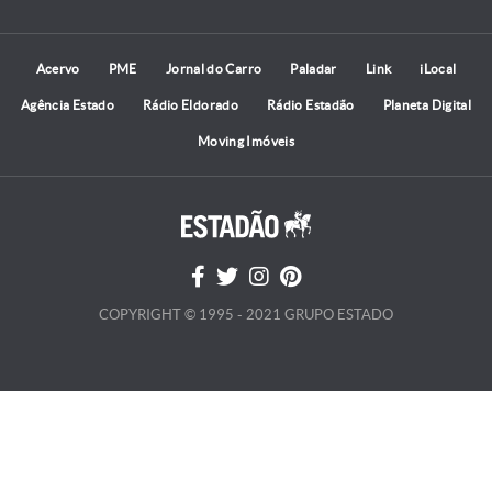
Acervo
PME
Jornal do Carro
Paladar
Link
iLocal
Agência Estado
Rádio Eldorado
Rádio Estadão
Planeta Digital
Moving Imóveis
COPYRIGHT © 1995 - 2021 GRUPO ESTADO