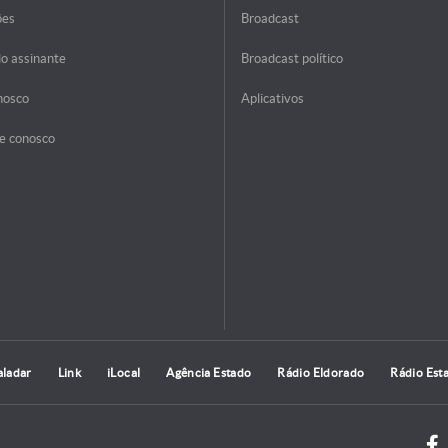
ões
Broadcast
do assinante
Broadcast político
nosco
Aplicativos
e conosco
aladar
Link
iLocal
Agência Estado
Rádio Eldorado
Rádio Est