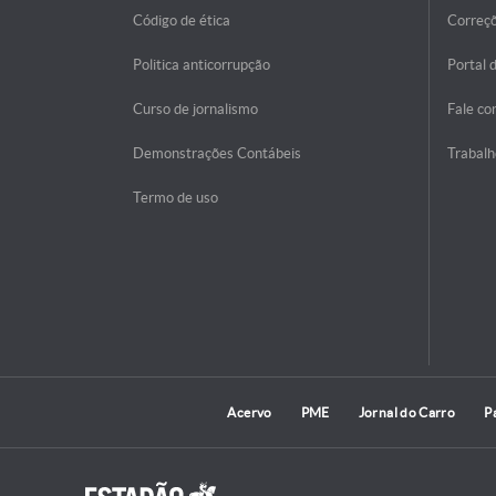
Código de ética
Correç
Politica anticorrupção
Portal 
Curso de jornalismo
Fale co
Demonstrações Contábeis
Trabalh
Termo de uso
Acervo
PME
Jornal do Carro
P