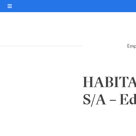
Emp
HABIT
S/A – Ed