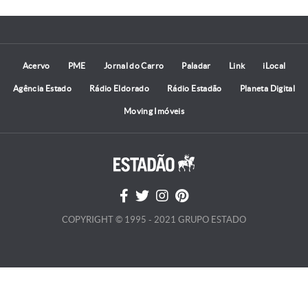
Acervo
PME
Jornal do Carro
Paladar
Link
iLocal
Agência Estado
Rádio Eldorado
Rádio Estadão
Planeta Digital
Moving Imóveis
COPYRIGHT © 1995 - 2021 GRUPO ESTADO