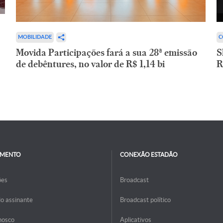
C
MOBILIDADE
S
Movida Participações fará a sua 28ª emissão
R
de debêntures, no valor de R$ 1,14 bi
IMENTO
CONEXÃO ESTADÃO
ões
Broadcast
do assinante
Broadcast político
nosco
Aplicativos