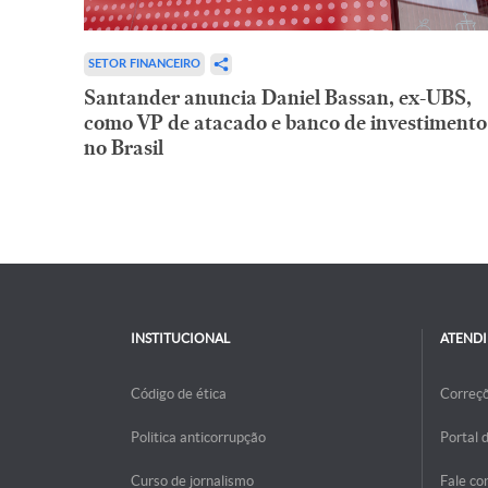
SETOR FINANCEIRO
Santander anuncia Daniel Bassan, ex-UBS,
como VP de atacado e banco de investimento
no Brasil
INSTITUCIONAL
ATEND
Código de ética
Correç
Politica anticorrupção
Portal 
Curso de jornalismo
Fale co