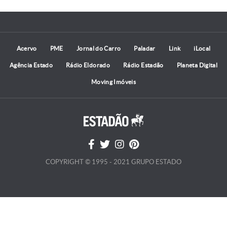
Acervo
PME
Jornal do Carro
Paladar
Link
iLocal
Agência Estado
Rádio Eldorado
Rádio Estadão
Planeta Digital
Moving Imóveis
COPYRIGHT © 1995 - 2021 GRUPO ESTADO