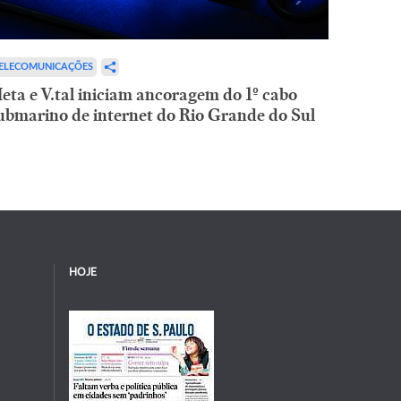
ELECOMUNICAÇÕES
eta e V.tal iniciam ancoragem do 1º cabo
ubmarino de internet do Rio Grande do Sul
HOJE