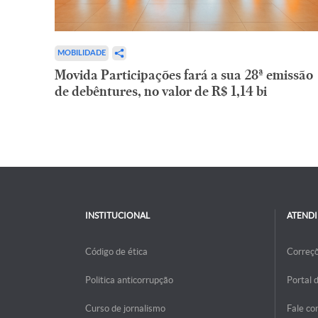
MOBILIDADE
Movida Participações fará a sua 28ª emissão
de debêntures, no valor de R$ 1,14 bi
INSTITUCIONAL
ATEND
Código de ética
Correç
Politica anticorrupção
Portal 
Curso de jornalismo
Fale co