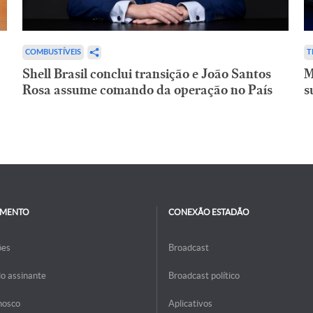
COMBUSTÍVEIS
T
Shell Brasil conclui transição e João Santos
M
Rosa assume comando da operação no País
s
IMENTO
CONEXÃO ESTADÃO
ões
Broadcast
do assinante
Broadcast político
nosco
Aplicativos