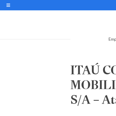
Emp
ITAÚ C
MOBILI
S/A – At