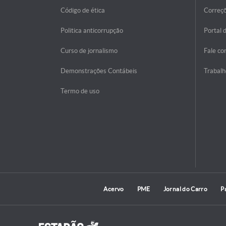
Código de ética
Correç
Politica anticorrupção
Portal 
Curso de jornalismo
Fale co
Demonstrações Contábeis
Trabalh
Termo de uso
Acervo
PME
Jornal do Carro
P