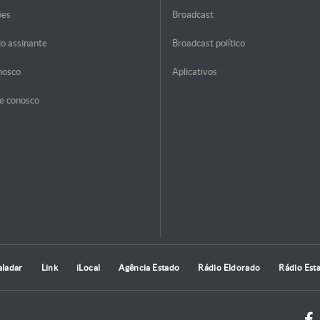
ões
Broadcast
do assinante
Broadcast político
nosco
Aplicativos
e conosco
aladar
Link
iLocal
Agência Estado
Rádio Eldorado
Rádio Est