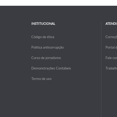
INSTITUCIONAL
ATEND
Código de ética
Correç
Politica anticorrupção
Portal 
Curso de jornalismo
Fale co
Demonstrações Contábeis
Trabalh
Termo de uso