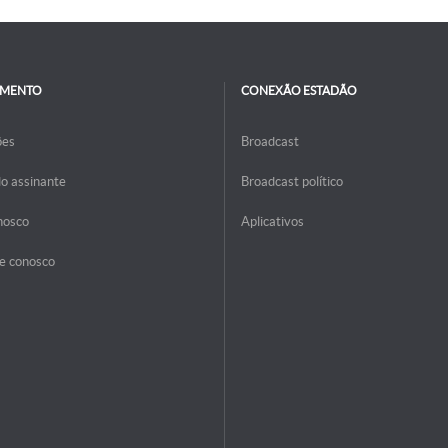
IMENTO
CONEXÃO ESTADÃO
ões
Broadcast
do assinante
Broadcast político
nosco
Aplicativos
e conosco