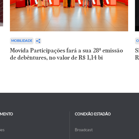
C
MOBILIDADE
S
Movida Participações fará a sua 28ª emissão
R
de debêntures, no valor de R$ 1,14 bi
IMENTO
CONEXÃO ESTADÃO
ões
Broadcast