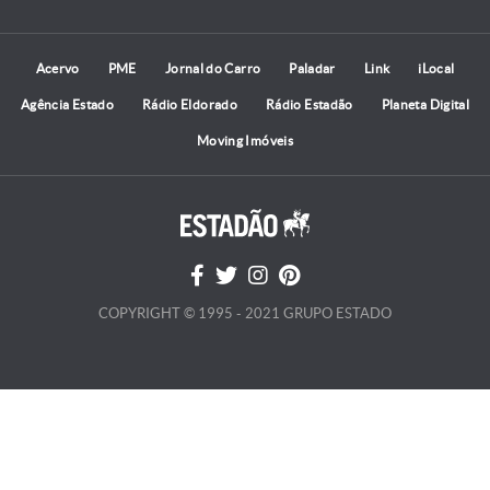
Acervo
PME
Jornal do Carro
Paladar
Link
iLocal
Agência Estado
Rádio Eldorado
Rádio Estadão
Planeta Digital
Moving Imóveis
COPYRIGHT © 1995 - 2021 GRUPO ESTADO