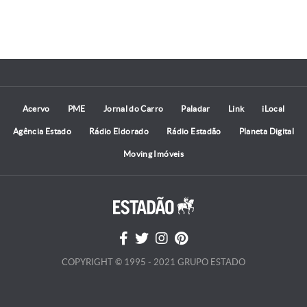
Acervo
PME
Jornal do Carro
Paladar
Link
iLocal
Agência Estado
Rádio Eldorado
Rádio Estadão
Planeta Digital
Moving Imóveis
COPYRIGHT © 1995 - 2021 GRUPO ESTADO