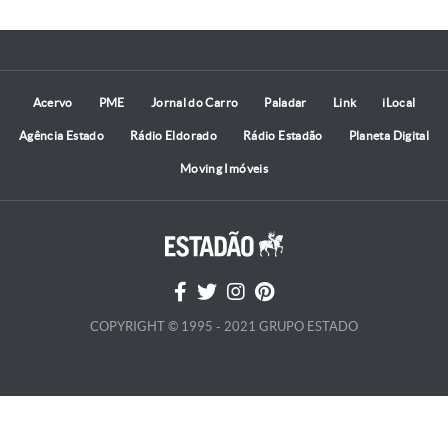
Acervo
PME
Jornal do Carro
Paladar
Link
iLocal
Agência Estado
Rádio Eldorado
Rádio Estadão
Planeta Digital
Moving Imóveis
COPYRIGHT © 1995 - 2021 GRUPO ESTADO