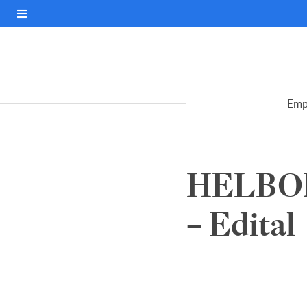
Emp
HELBO
– Edital