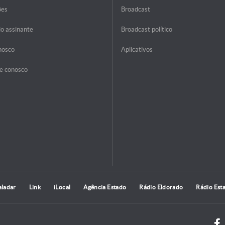
ões
Broadcast
do assinante
Broadcast político
nosco
Aplicativos
e conosco
aladar
Link
iLocal
Agência Estado
Rádio Eldorado
Rádio Est