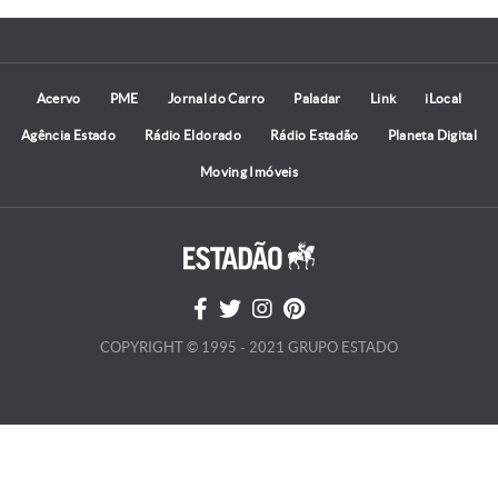
Acervo
PME
Jornal do Carro
Paladar
Link
iLocal
Agência Estado
Rádio Eldorado
Rádio Estadão
Planeta Digital
Moving Imóveis
COPYRIGHT © 1995 - 2021 GRUPO ESTADO