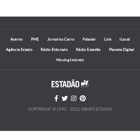
Acervo
PME
Jornal do Carro
Paladar
Link
iLocal
Agência Estado
Rádio Eldorado
Rádio Estadão
Planeta Digital
Moving Imóveis
COPYRIGHT © 1995 - 2021 GRUPO ESTADO