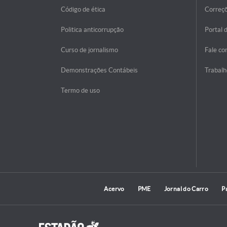
Código de ética
Correç
Politica anticorrupção
Portal 
Curso de jornalismo
Fale co
Demonstrações Contábeis
Trabalh
Termo de uso
Acervo
PME
Jornal do Carro
P