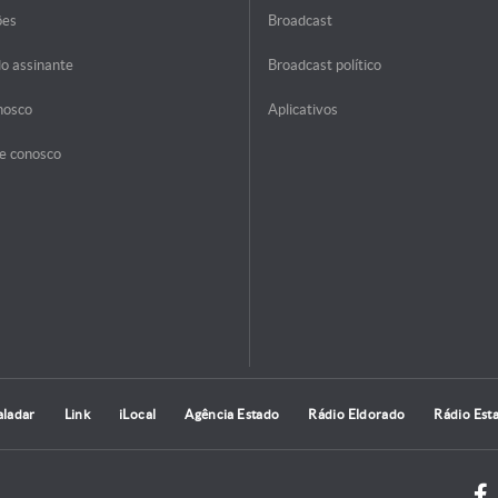
ões
Broadcast
do assinante
Broadcast político
nosco
Aplicativos
e conosco
aladar
Link
iLocal
Agência Estado
Rádio Eldorado
Rádio Est