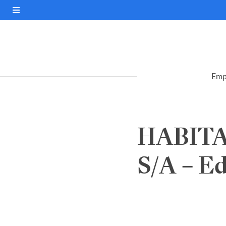
Emp
HABIT
S/A – Ed