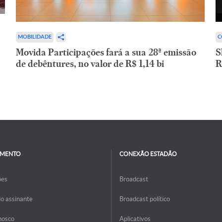
C
MOBILIDADE
S
Movida Participações fará a sua 28ª emissão
R
de debêntures, no valor de R$ 1,14 bi
IMENTO
CONEXÃO ESTADÃO
ões
Broadcast
do assinante
Broadcast político
nosco
Aplicativos