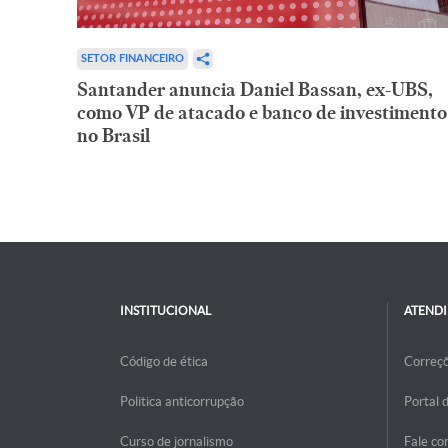
SETOR FINANCEIRO
Santander anuncia Daniel Bassan, ex-UBS,
como VP de atacado e banco de investimento
no Brasil
INSTITUCIONAL
ATEND
Código de ética
Correç
Politica anticorrupção
Portal 
Curso de jornalismo
Fale co