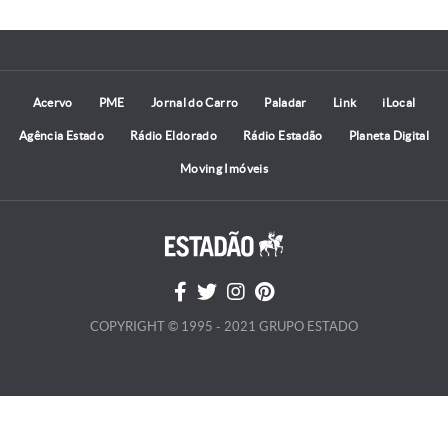
Acervo
PME
Jornal do Carro
Paladar
Link
iLocal
Agência Estado
Rádio Eldorado
Rádio Estadão
Planeta Digital
Moving Imóveis
COPYRIGHT © 1995 - 2021 GRUPO ESTADO