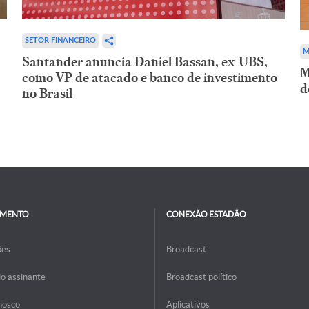
SETOR FINANCEIRO
M
Santander anuncia Daniel Bassan, ex-UBS,
M
como VP de atacado e banco de investimento
d
no Brasil
IMENTO
CONEXÃO ESTADÃO
ões
Broadcast
do assinante
Broadcast político
nosco
Aplicativos