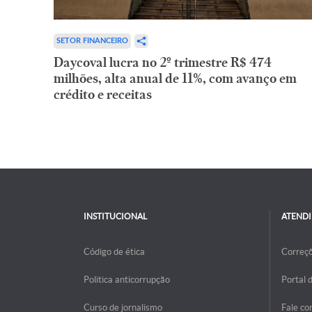
SETOR FINANCEIRO
Daycoval lucra no 2º trimestre R$ 474
milhões, alta anual de 11%, com avanço em
crédito e receitas
INSTITUCIONAL
ATEND
Código de ética
Correç
Politica anticorrupção
Portal 
Curso de jornalismo
Fale co