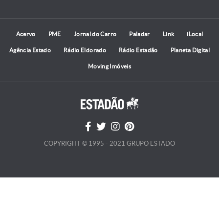
Acervo
PME
Jornal do Carro
Paladar
Link
iLocal
Agência Estado
Rádio Eldorado
Rádio Estadão
Planeta Digital
Moving Imóveis
COPYRIGHT © 1995 - 2021 GRUPO ESTADO