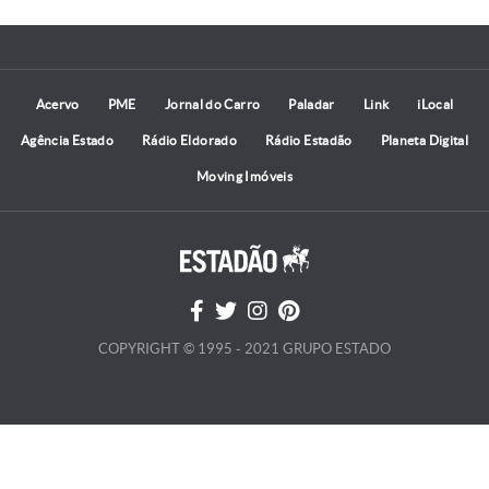
Acervo
PME
Jornal do Carro
Paladar
Link
iLocal
Agência Estado
Rádio Eldorado
Rádio Estadão
Planeta Digital
Moving Imóveis
COPYRIGHT © 1995 - 2021 GRUPO ESTADO