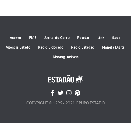
Acervo
PME
Jornal do Carro
Paladar
Link
iLocal
Agência Estado
Rádio Eldorado
Rádio Estadão
Planeta Digital
Moving Imóveis
COPYRIGHT © 1995 - 2021 GRUPO ESTADO