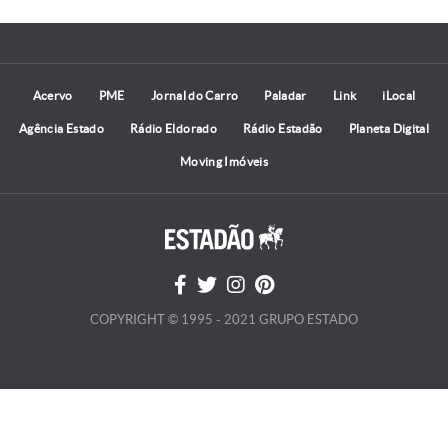
Acervo
PME
Jornal do Carro
Paladar
Link
iLocal
Agência Estado
Rádio Eldorado
Rádio Estadão
Planeta Digital
Moving Imóveis
COPYRIGHT © 1995 - 2021 GRUPO ESTADO