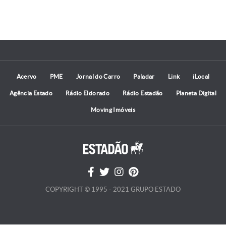
Acervo
PME
Jornal do Carro
Paladar
Link
iLocal
Agência Estado
Rádio Eldorado
Rádio Estadão
Planeta Digital
Moving Imóveis
COPYRIGHT © 1995 - 2021 GRUPO ESTADO