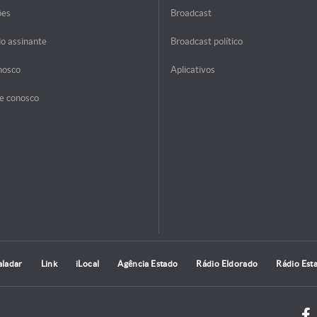
ões
Broadcast
do assinante
Broadcast político
nosco
Aplicativos
e conosco
aladar
Link
iLocal
Agência Estado
Rádio Eldorado
Rádio Est