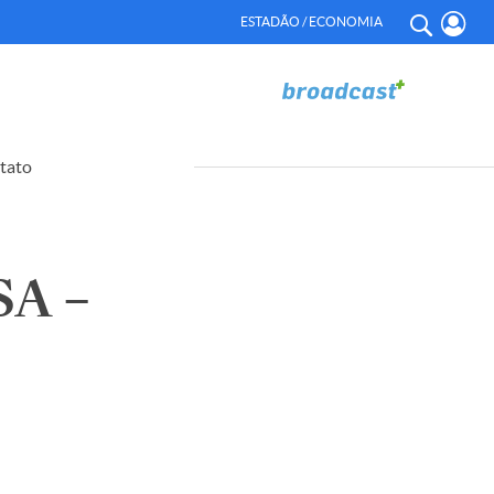
ESTADÃO / ECONOMIA
tato
A –