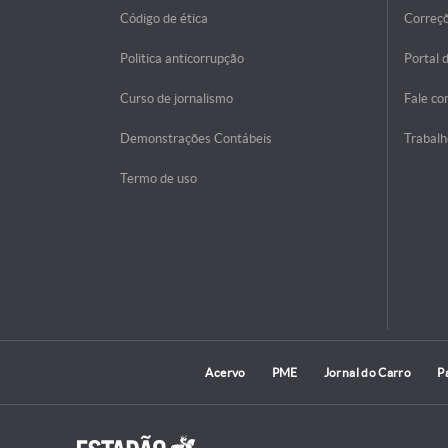
Código de ética
Correç
Politica anticorrupção
Portal 
Curso de jornalismo
Fale co
Demonstrações Contábeis
Trabalh
Termo de uso
Acervo
PME
Jornal do Carro
P