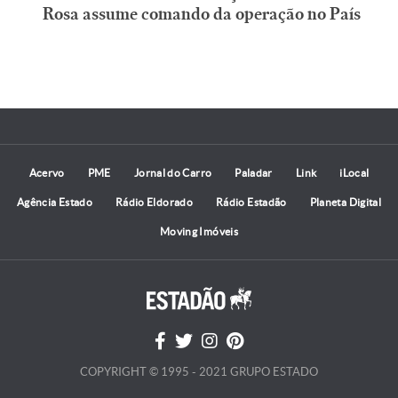
Rosa assume comando da operação no País
Acervo
PME
Jornal do Carro
Paladar
Link
iLocal
Agência Estado
Rádio Eldorado
Rádio Estadão
Planeta Digital
Moving Imóveis
COPYRIGHT © 1995 - 2021 GRUPO ESTADO