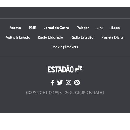
Acervo
PME
Jornal do Carro
Paladar
Link
iLocal
Agência Estado
Rádio Eldorado
Rádio Estadão
Planeta Digital
Moving Imóveis
COPYRIGHT © 1995 - 2021 GRUPO ESTADO