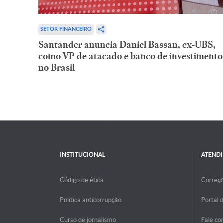
SETOR FINANCEIRO
Santander anuncia Daniel Bassan, ex-UBS,
como VP de atacado e banco de investimento
no Brasil
INSTITUCIONAL
ATEND
Código de ética
Correç
Politica anticorrupção
Portal 
Curso de jornalismo
Fale co