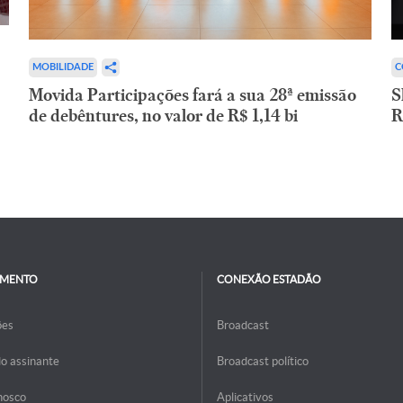
C
MOBILIDADE
S
Movida Participações fará a sua 28ª emissão
R
de debêntures, no valor de R$ 1,14 bi
IMENTO
CONEXÃO ESTADÃO
ões
Broadcast
do assinante
Broadcast político
nosco
Aplicativos