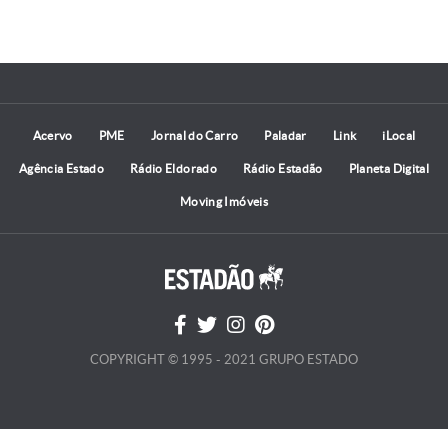
Acervo
PME
Jornal do Carro
Paladar
Link
iLocal
Agência Estado
Rádio Eldorado
Rádio Estadão
Planeta Digital
Moving Imóveis
COPYRIGHT © 1995 - 2021 GRUPO ESTADO