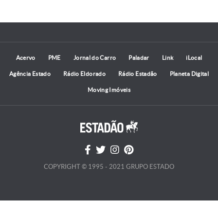
Acervo
PME
Jornal do Carro
Paladar
Link
iLocal
Agência Estado
Rádio Eldorado
Rádio Estadão
Planeta Digital
Moving Imóveis
COPYRIGHT © 1995 - 2021 GRUPO ESTADO