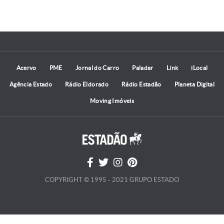
Acervo
PME
Jornal do Carro
Paladar
Link
iLocal
Agência Estado
Rádio Eldorado
Rádio Estadão
Planeta Digital
Moving Imóveis
COPYRIGHT © 1995 - 2021 GRUPO ESTADO