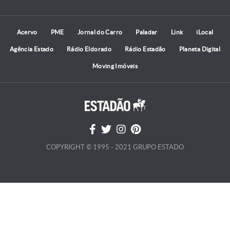
Acervo
PME
Jornal do Carro
Paladar
Link
iLocal
Agência Estado
Rádio Eldorado
Rádio Estadão
Planeta Digital
Moving Imóveis
COPYRIGHT © 1995 - 2021 GRUPO ESTADO