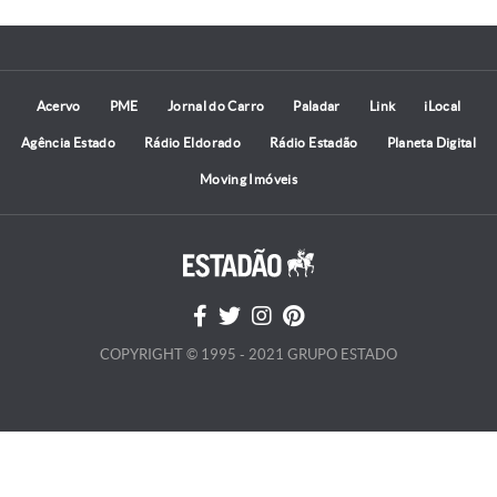
Acervo
PME
Jornal do Carro
Paladar
Link
iLocal
Agência Estado
Rádio Eldorado
Rádio Estadão
Planeta Digital
Moving Imóveis
COPYRIGHT © 1995 - 2021 GRUPO ESTADO