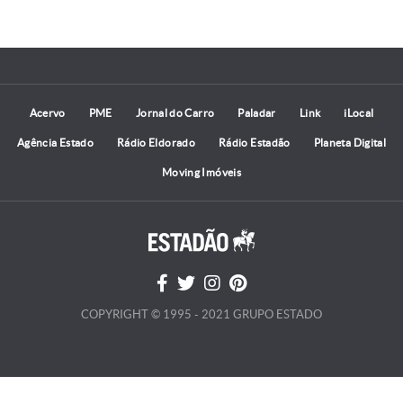
Acervo
PME
Jornal do Carro
Paladar
Link
iLocal
Agência Estado
Rádio Eldorado
Rádio Estadão
Planeta Digital
Moving Imóveis
COPYRIGHT © 1995 - 2021 GRUPO ESTADO