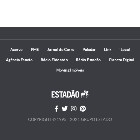
Acervo
PME
Jornal do Carro
Paladar
Link
iLocal
Agência Estado
Rádio Eldorado
Rádio Estadão
Planeta Digital
Moving Imóveis
COPYRIGHT © 1995 - 2021 GRUPO ESTADO