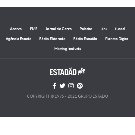
Acervo
PME
Jornal do Carro
Paladar
Link
iLocal
Agência Estado
Rádio Eldorado
Rádio Estadão
Planeta Digital
Moving Imóveis
COPYRIGHT © 1995 - 2021 GRUPO ESTADO