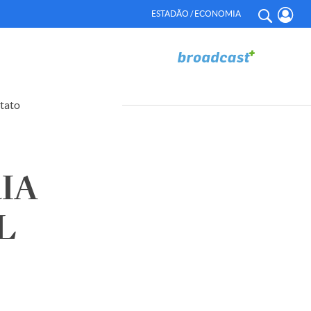
ESTADÃO / ECONOMIA
tato
IA
L