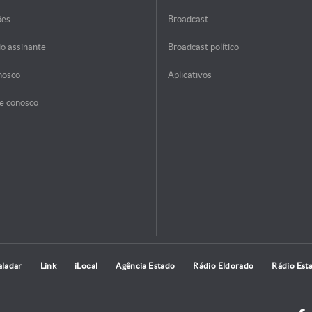
ões
Broadcast
do assinante
Broadcast político
nosco
Aplicativos
e conosco
aladar
Link
iLocal
Agência Estado
Rádio Eldorado
Rádio Est