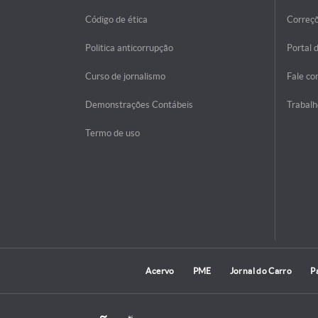
Código de ética
Correç
Politica anticorrupção
Portal 
Curso de jornalismo
Fale co
Demonstrações Contábeis
Trabalh
Termo de uso
Acervo
PME
Jornal do Carro
P