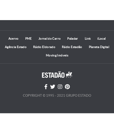
Acervo
PME
Jornal do Carro
Paladar
Link
iLocal
Agência Estado
Rádio Eldorado
Rádio Estadão
Planeta Digital
Moving Imóveis
COPYRIGHT © 1995 - 2021 GRUPO ESTADO