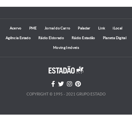
Acervo
PME
Jornal do Carro
Paladar
Link
iLocal
Agência Estado
Rádio Eldorado
Rádio Estadão
Planeta Digital
Moving Imóveis
COPYRIGHT © 1995 - 2021 GRUPO ESTADO