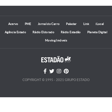
Acervo
PME
Jornal do Carro
Paladar
Link
iLocal
Agência Estado
Rádio Eldorado
Rádio Estadão
Planeta Digital
Moving Imóveis
COPYRIGHT © 1995 - 2021 GRUPO ESTADO