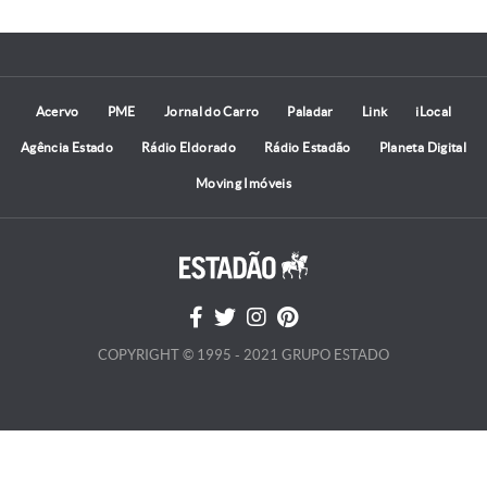
Acervo
PME
Jornal do Carro
Paladar
Link
iLocal
Agência Estado
Rádio Eldorado
Rádio Estadão
Planeta Digital
Moving Imóveis
COPYRIGHT © 1995 - 2021 GRUPO ESTADO