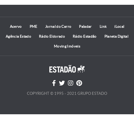
Acervo
PME
Jornal do Carro
Paladar
Link
iLocal
Agência Estado
Rádio Eldorado
Rádio Estadão
Planeta Digital
Moving Imóveis
COPYRIGHT © 1995 - 2021 GRUPO ESTADO