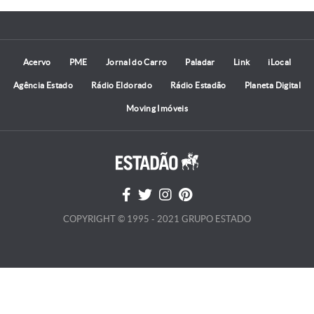
Acervo
PME
Jornal do Carro
Paladar
Link
iLocal
Agência Estado
Rádio Eldorado
Rádio Estadão
Planeta Digital
Moving Imóveis
COPYRIGHT © 1995 - 2021 GRUPO ESTADO