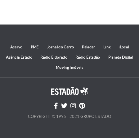
Acervo
PME
Jornal do Carro
Paladar
Link
iLocal
Agência Estado
Rádio Eldorado
Rádio Estadão
Planeta Digital
Moving Imóveis
COPYRIGHT © 1995 - 2021 GRUPO ESTADO