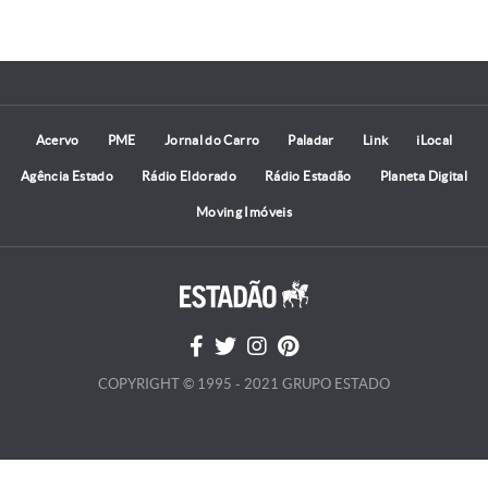
Acervo
PME
Jornal do Carro
Paladar
Link
iLocal
Agência Estado
Rádio Eldorado
Rádio Estadão
Planeta Digital
Moving Imóveis
COPYRIGHT © 1995 - 2021 GRUPO ESTADO