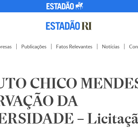
resas
Publicações
Fatos Relevantes
Notícias
Con
UTO CHICO MENDE
RVAÇÃO DA
RSIDADE – Licitaç