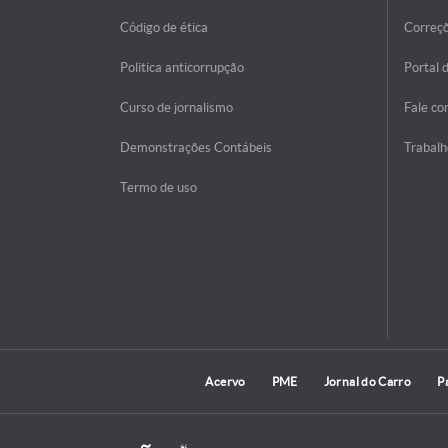
Código de ética
Correç
Politica anticorrupção
Portal 
Curso de jornalismo
Fale co
Demonstrações Contábeis
Trabalh
Termo de uso
Acervo
PME
Jornal do Carro
P