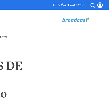
ESTADÃO / ECONOMIA
tato
S DE
ão