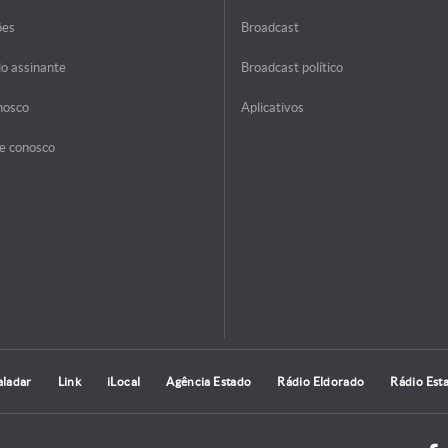
ões
Broadcast
do assinante
Broadcast político
nosco
Aplicativos
e conosco
aladar
Link
iLocal
Agência Estado
Rádio Eldorado
Rádio Est