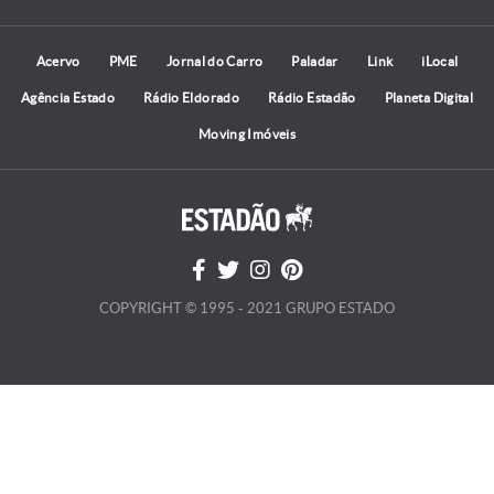
Acervo
PME
Jornal do Carro
Paladar
Link
iLocal
Agência Estado
Rádio Eldorado
Rádio Estadão
Planeta Digital
Moving Imóveis
COPYRIGHT © 1995 - 2021 GRUPO ESTADO