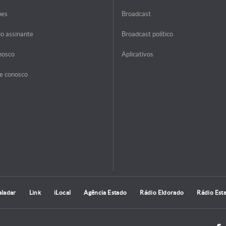
ões
Broadcast
do assinante
Broadcast político
nosco
Aplicativos
e conosco
aladar
Link
iLocal
Agência Estado
Rádio Eldorado
Rádio Est