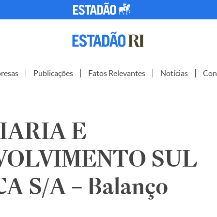
resas
Publicações
Fatos Relevantes
Notícias
Con
IARIA E
VOLVIMENTO SUL
 S/A – Balanço