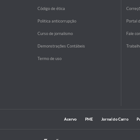
Código de ética
Correç
Politica anticorrupção
Portal 
Curso de jornalismo
Fale co
Demonstrações Contábeis
Trabalh
Termo de uso
Acervo
PME
Jornal do Carro
P