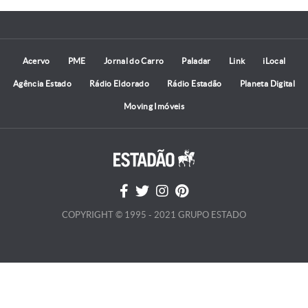
Acervo
PME
Jornal do Carro
Paladar
Link
iLocal
Agência Estado
Rádio Eldorado
Rádio Estadão
Planeta Digital
Moving Imóveis
COPYRIGHT © 1995 - 2021 GRUPO ESTADO