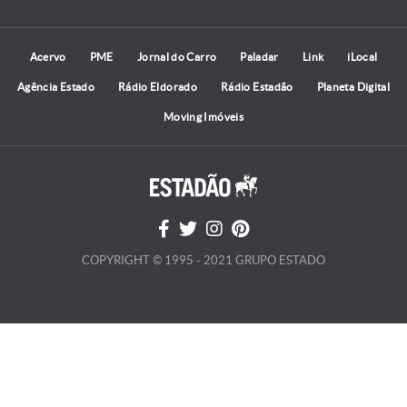
Acervo
PME
Jornal do Carro
Paladar
Link
iLocal
Agência Estado
Rádio Eldorado
Rádio Estadão
Planeta Digital
Moving Imóveis
COPYRIGHT © 1995 - 2021 GRUPO ESTADO